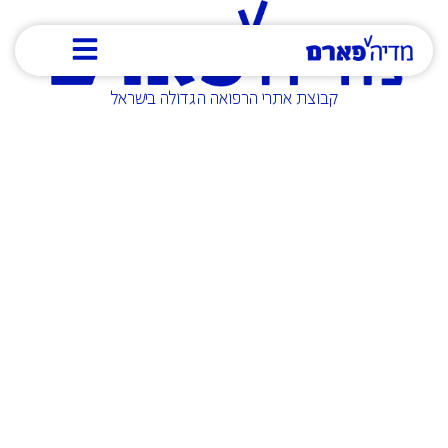
קבוצת אתרי הרפואה הגדולה בישראל
יצירת תוכן והפקות
צוותי התוכן שלנו כוללים רופאים מומחים ומתמחים, כתבי
בריאות, עורכים, מפיקי וידאו ופודקאסטים, צלמים
וגרפיקאיים לכולם מטרה אחת – להפיק את התוכן הרפואי
המעניין, העדכני והמדויק ביותר לגולשנו השונים. כותבי
התוכן שלנו הם מבכירי כתבי הרפואה בישראל המביאים
חדשות, עדכונים, תרגומי מחקרים ומאמרים מהעולם
וחדשות על כל מה שקורה בתחום הרפואה והבריאות