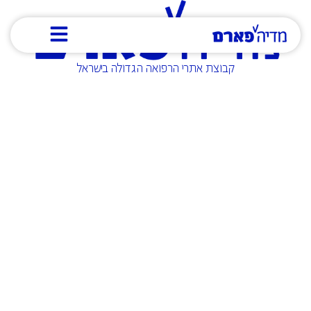
קבוצת אתרי הרפואה הגדולה בישראל
מי אנחנו
קבוצת מדיה פארם המובילה את עולם התוכן הרפואי בישראל.
אנו גאים להוביל את זירת המידע הרפואי בישראל, עם מגוון
אתרים מהמובילים והנצפים ביותר בתחום הבריאות והרפואה,
הפקת תוכן מקצועי איכותי, וקידומו בפלטפורמות השונות שלנו
וברחבי הרשת. באמצעותינו תוכלו להגיע לחשיפה מקסימלית
בקרב קהלי היעד האיכותיים והממוקדים ביותר עבורכם:
רופאים, אנשי מקצועות הרפואה, מטופלים ובני משפחותיהם.